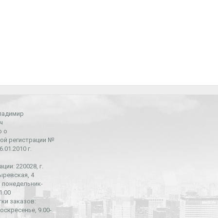
ладимир
ч
о о
ой регистрации №
.01.2010 г.
ции: 220028, г.
ыревская, 4
 понедельник-
1.00
ки заказов:
оскресенье, 9.00-