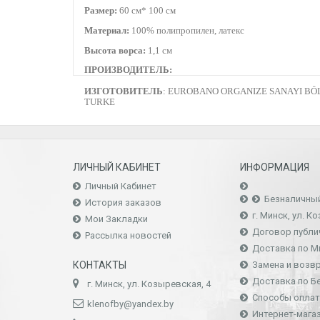
Размер:
60 см* 100 см
Материал:
100% полипропилен, латекс
Высота ворса:
1,1 см
ПРОИЗВОДИТЕЛЬ:
ИЗГОТОВИТЕЛЬ
: EUROBANO ORGANIZE SANAYI BÖLG
TURKE
ЛИЧНЫЙ КАБИНЕТ
ИНФОРМАЦИЯ
Личный Кабинет
Безналичны
История заказов
г. Минск, ул. К
Мои Закладки
Договор публи
Рассылка новостей
Доставка по М
КОНТАКТЫ
Замена и возв
Доставка по Б
г. Минск, ул. Козыревская, 4
Способы опла
klenofby@yandex.by
Интернет-магаз